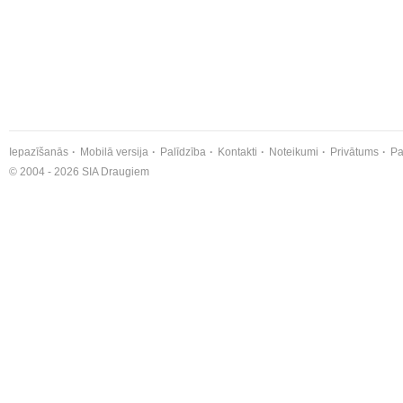
Iepazīšanās
Mobilā versija
Palīdzība
Kontakti
Noteikumi
Privātums
Pa
© 2004 - 2026 SIA Draugiem