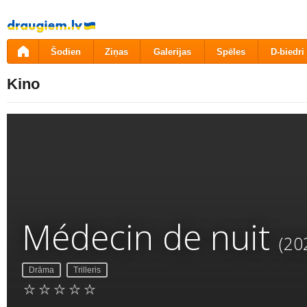
Pāriet
uz
saturu
Šodien
Ziņas
Galerijas
Spēles
D-biedri
Kino
Médecin de nuit
(20
Drāma
Trilleris