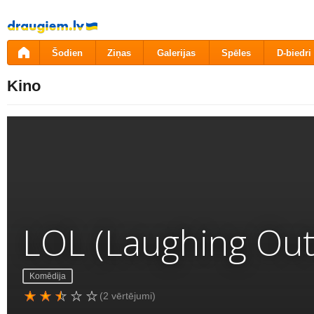
Pāriet
uz
saturu
Šodien
Ziņas
Galerijas
Spēles
D-biedri
Kino
LOL (Laughing Out
Komēdija
(2 vērtējumi)