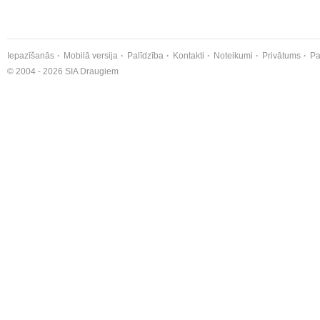
Iepazīšanās
Mobilā versija
Palīdzība
Kontakti
Noteikumi
Privātums
Pa
© 2004 - 2026 SIA Draugiem