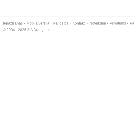
Iepazīšanās
Mobilā versija
Palīdzība
Kontakti
Noteikumi
Privātums
Pa
© 2004 - 2026 SIA Draugiem