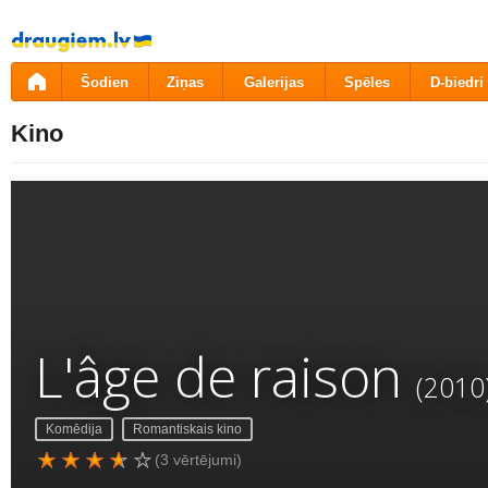
Pāriet
uz
saturu
Šodien
Ziņas
Galerijas
Spēles
D-biedri
Kino
L'âge de raison
(2010
Komēdija
Romantiskais kino
(3 vērtējumi)