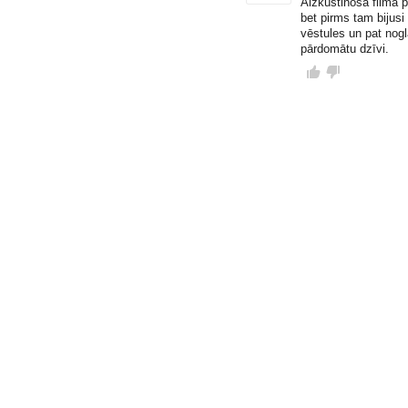
Aizkustinoša filma p
bet pirms tam bijusi
vēstules un pat nogl
pārdomātu dzīvi.