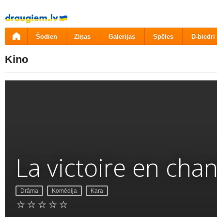
Pāriet
uz
saturu
Šodien
Ziņas
Galerijas
Spēles
D-biedri
Kino
La victoire en cha
Drāma
Komēdija
Kara