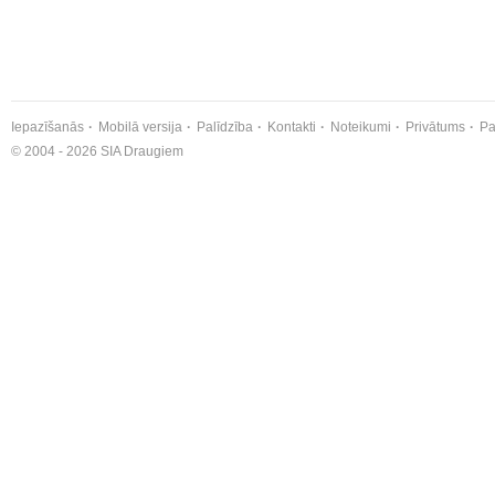
Iepazīšanās
Mobilā versija
Palīdzība
Kontakti
Noteikumi
Privātums
Pa
© 2004 - 2026 SIA Draugiem