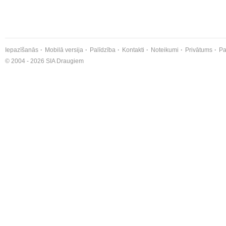
Iepazīšanās
Mobilā versija
Palīdzība
Kontakti
Noteikumi
Privātums
Pa
© 2004 - 2026 SIA Draugiem