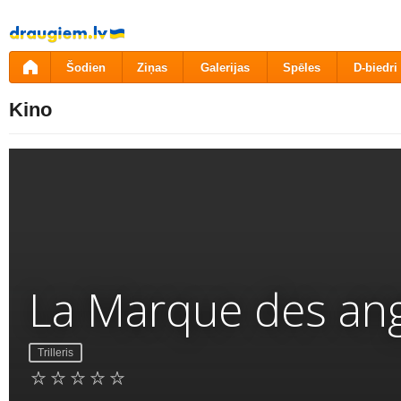
Pāriet
uz
saturu
Šodien
Ziņas
Galerijas
Spēles
D-biedri
Kino
La Marque des ang
Trilleris