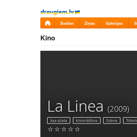
Pāriet
uz
saturu
Šodien
Ziņas
Galerijas
S
Kino
La Linea
(2009)
Asa sižeta
Kriminālfilma
Drāma
Trilleri