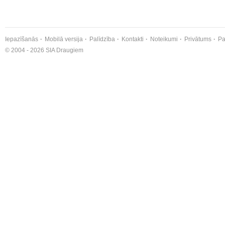
Iepazīšanās
Mobilā versija
Palīdzība
Kontakti
Noteikumi
Privātums
Pa
© 2004 - 2026 SIA Draugiem