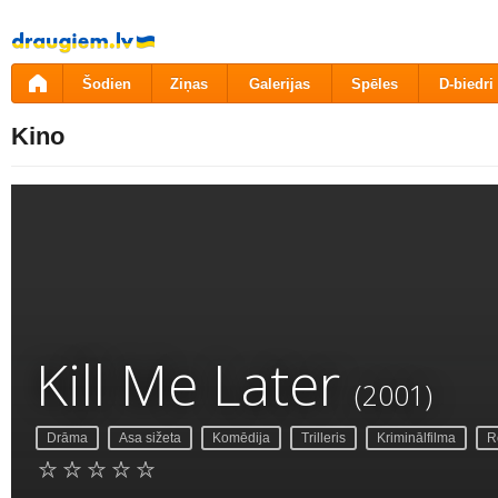
Pāriet
uz
saturu
Šodien
Ziņas
Galerijas
Spēles
D-biedri
Kino
Kill Me Later
(2001)
Drāma
Asa sižeta
Komēdija
Trilleris
Kriminālfilma
R