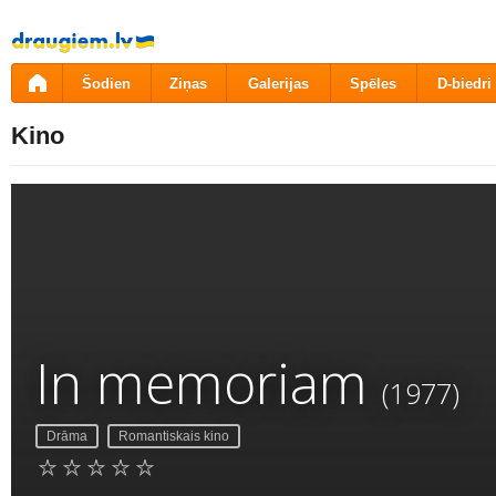
Pāriet
uz
saturu
Šodien
Ziņas
Galerijas
Spēles
D-biedri
Kino
In memoriam
(1977)
Drāma
Romantiskais kino