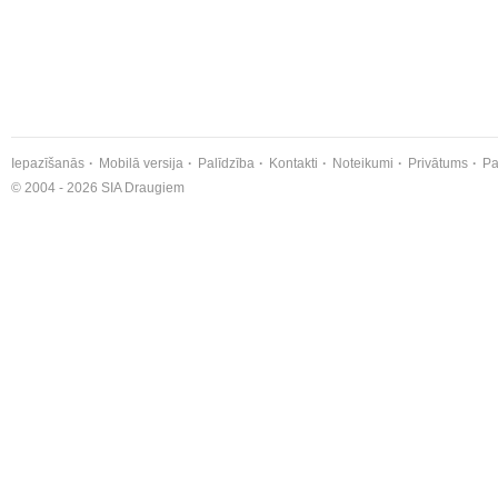
Iepazīšanās
Mobilā versija
Palīdzība
Kontakti
Noteikumi
Privātums
Pa
© 2004 - 2026 SIA Draugiem