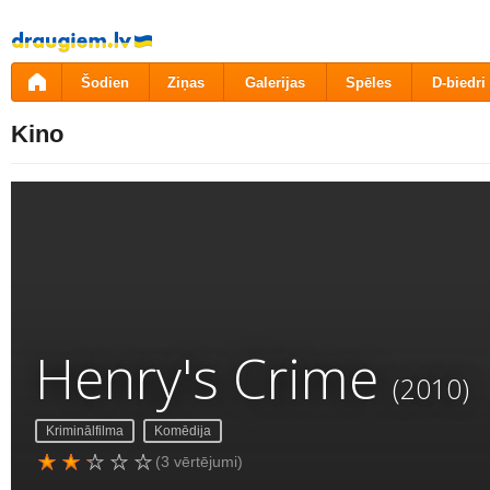
Pāriet
uz
saturu
Šodien
Ziņas
Galerijas
Spēles
D-biedri
Kino
Henry's Crime
(2010)
Kriminālfilma
Komēdija
(3 vērtējumi)