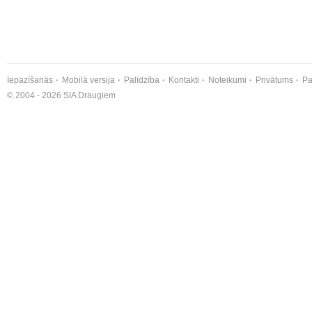
Iepazīšanās
Mobilā versija
Palīdzība
Kontakti
Noteikumi
Privātums
Pa
© 2004 - 2026 SIA Draugiem