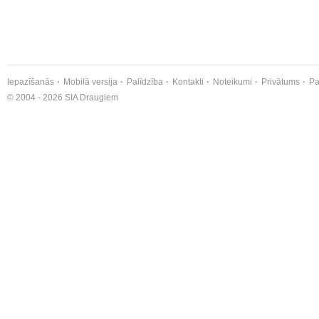
Iepazīšanās
Mobilā versija
Palīdzība
Kontakti
Noteikumi
Privātums
Pa
© 2004 - 2026 SIA Draugiem