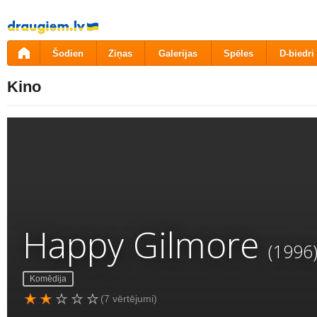
Pāriet
uz
saturu
Šodien
Ziņas
Galerijas
Spēles
D-biedri
Kino
Happy Gilmore
(1996
Komēdija
(7 vērtējumi)