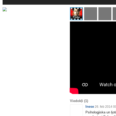
Viedokļi
(1)
Inese
26. feb 2014 0
Psihologjiska un ljot