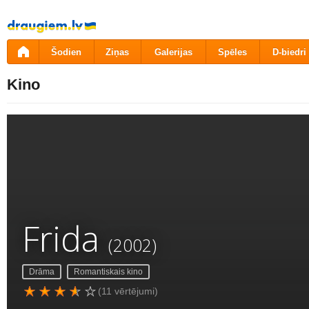
Pāriet
uz
saturu
Šodien
Ziņas
Galerijas
Spēles
D-biedri
Kino
Frida
(2002)
Drāma
Romantiskais kino
(11 vērtējumi)