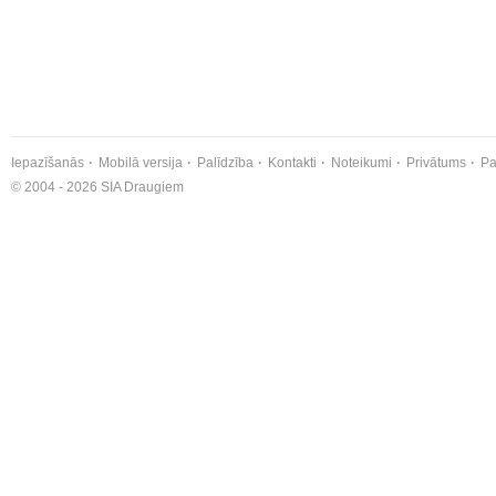
Iepazīšanās
Mobilā versija
Palīdzība
Kontakti
Noteikumi
Privātums
Pa
© 2004 - 2026 SIA Draugiem