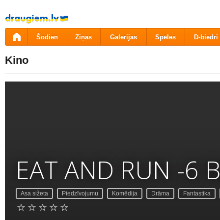
Pāriet
uz
saturu
Šodien
Ziņas
Galerijas
Spēles
D-biedri
Kino
EAT AND RUN -6 Bea
Asa sižeta
Piedzīvojumu
Komēdija
Drāma
Fantastika