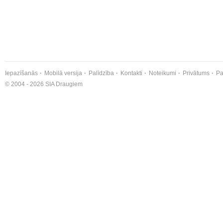
Iepazīšanās
Mobilā versija
Palīdzība
Kontakti
Noteikumi
Privātums
Pa
© 2004 - 2026 SIA Draugiem