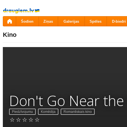
Pāriet
uz
saturu
Šodien
Ziņas
Galerijas
Spēles
D-biedri
Kino
Don't Go Near the
Piedzīvojumu
Komēdija
Romantiskais kino