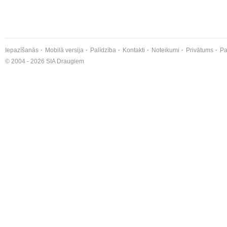
Iepazīšanās
Mobilā versija
Palīdzība
Kontakti
Noteikumi
Privātums
Pa
© 2004 - 2026 SIA Draugiem