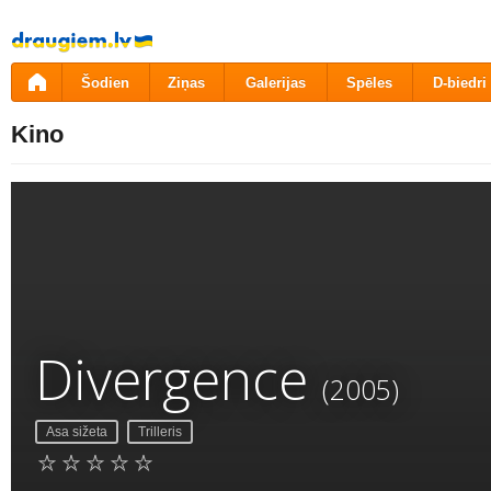
Pāriet
uz
saturu
Šodien
Ziņas
Galerijas
Spēles
D-biedri
Kino
Divergence
(2005)
Asa sižeta
Trilleris