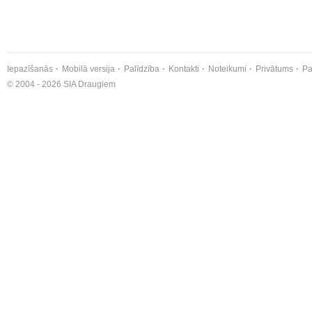
Iepazīšanās
Mobilā versija
Palīdzība
Kontakti
Noteikumi
Privātums
Pa
© 2004 - 2026 SIA Draugiem