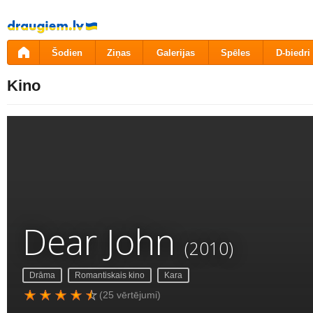
Pāriet
uz
saturu
Šodien
Ziņas
Galerijas
Spēles
D-biedri
Kino
Dear John
(2010)
Drāma
Romantiskais kino
Kara
(25 vērtējumi)