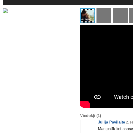
Viedokļi
(1)
Jūlija Pavilaite
2. s
Man patīk liet asar