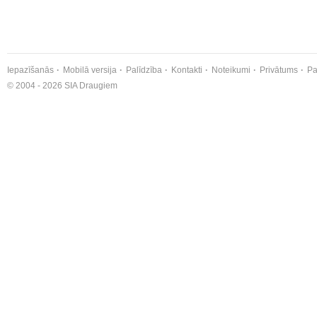
Iepazīšanās
Mobilā versija
Palīdzība
Kontakti
Noteikumi
Privātums
Pa
© 2004 - 2026 SIA Draugiem