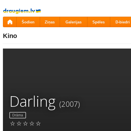
Pāriet
uz
saturu
Šodien
Ziņas
Galerijas
Spēles
D-biedri
Kino
Darling
(2007)
Drāma