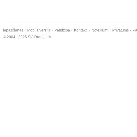
Iepazīšanās
Mobilā versija
Palīdzība
Kontakti
Noteikumi
Privātums
Pa
© 2004 - 2026 SIA Draugiem