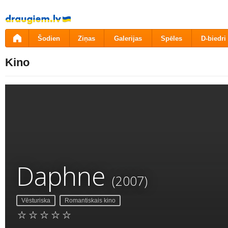
Pāriet
uz
saturu
Šodien
Ziņas
Galerijas
Spēles
D-biedri
Kino
Daphne
(2007)
Vēsturiska
Romantiskais kino