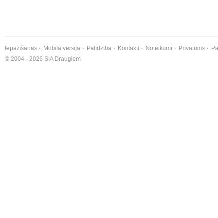
Iepazīšanās
Mobilā versija
Palīdzība
Kontakti
Noteikumi
Privātums
Pa
© 2004 - 2026 SIA Draugiem