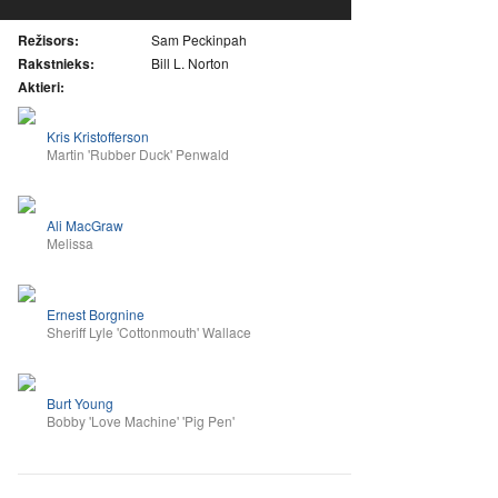
Režisors:
Sam Peckinpah
Rakstnieks:
Bill L. Norton
Aktieri:
Kris Kristofferson
Martin 'Rubber Duck' Penwald
Ali MacGraw
Melissa
Ernest Borgnine
Sheriff Lyle 'Cottonmouth' Wallace
Burt Young
Bobby 'Love Machine' 'Pig Pen'