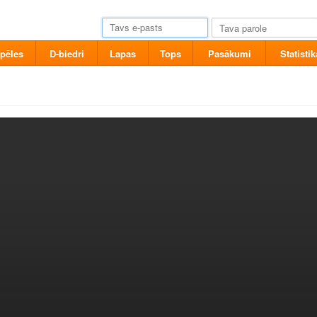
pēles
D-biedri
Lapas
Tops
Pasākumi
Statistik