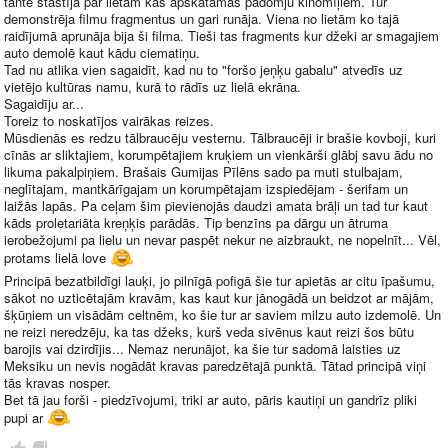
tante stāstīja par lietām kas apskatāmas padomju kinomīļiem. Tur
demonstrēja filmu fragmentus un gari runāja. Viena no lietām ko tajā
raidījumā aprunāja bija ši filma. Tieši tas fragments kur džeki ar smagajiem
auto demolē kaut kādu ciematiņu.
Tad nu atlika vien sagaidīt, kad nu to "foršo jeņķu gabalu" atvedīs uz
vietējo kultūras namu, kurā to rādīs uz lielā ekrāna.
Sagaidīju ar...
Toreiz to noskatījos vairākas reizes.
Mūsdienās es redzu tālbraucēju vesternu. Tālbraucēji ir brašie kovboji, kuri
cīnās ar sliktajiem, korumpētajiem kruķiem un vienkārši glābj savu ādu no
likuma pakalpiņiem. Brašais Gumijas Pīlēns sado pa muti stulbajam,
neglītajam, mantkārīgajam un korumpētajam izspiedējam - šerifam un
laižās lapās. Pa ceļam šim pievienojās daudzi amata brāļi un tad tur kaut
kāds proletariāta kreņķis parādās. Tip benzīns pa dārgu un ātruma
ierobežojumi pa lielu un nevar paspēt nekur ne aizbraukt, ne nopelnīt... Vēl,
protams lielā love
Principā bezatbildīgi lauķi, jo pilnīgā pofigā šie tur apietās ar citu īpašumu,
sākot no uzticētajām kravām, kas kaut kur jānogādā un beidzot ar mājām,
šķūņiem un visādām celtnēm, ko šie tur ar saviem milzu auto izdemolē. Un
ne reizi neredzēju, ka tas džeks, kurš veda sivēnus kaut reizi šos būtu
barojis vai dzirdījis... Nemaz nerunājot, ka šie tur sadomā laisties uz
Meksiku un nevis nogādāt kravas paredzētajā punktā. Tātad principā viņi
tās kravas nosper.
Bet tā jau forši - piedzīvojumi, triki ar auto, pāris kautiņi un gandrīz pliki
pupi ar