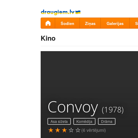
Pāriet
uz
saturu
Šodien
Ziņas
Galerijas
S
Kino
Convoy
(1978)
Asa sižeta
Komēdija
Drāma
(6 vērtējumi)