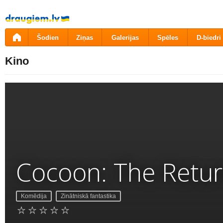
Pāriet
uz
saturu
Šodien
Ziņas
Galerijas
Spēles
D-biedri
Kino
Cocoon: The Retu
Komēdija
Zinātniskā fantastika