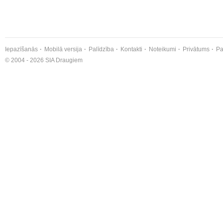
Iepazīšanās
Mobilā versija
Palīdzība
Kontakti
Noteikumi
Privātums
Pa
© 2004 - 2026 SIA Draugiem