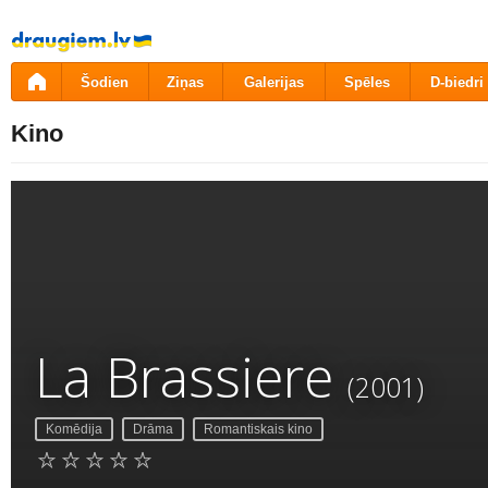
Pāriet
uz
saturu
Šodien
Ziņas
Galerijas
Spēles
D-biedri
Kino
La Brassiere
(2001)
Komēdija
Drāma
Romantiskais kino