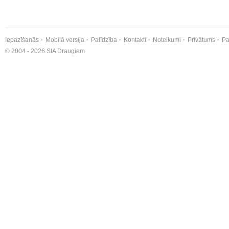
Iepazīšanās
Mobilā versija
Palīdzība
Kontakti
Noteikumi
Privātums
Pa
© 2004 - 2026 SIA Draugiem