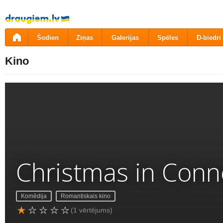
Pāriet
uz
saturu
Šodien
Ziņas
Galerijas
Spēles
D-biedri
Kino
Christmas in Conn
Komēdija
Romantiskais kino
(1 vērtējums)