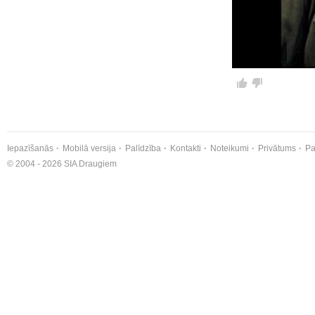
Iepazīšanās
Mobilā versija
Palīdzība
Kontakti
Noteikumi
Privātums
Pa
© 2004 - 2026 SIA Draugiem