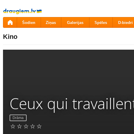
Pāriet
uz
saturu
Šodien
Ziņas
Galerijas
Spēles
D-biedri
Kino
Ceux qui travaillen
Drāma