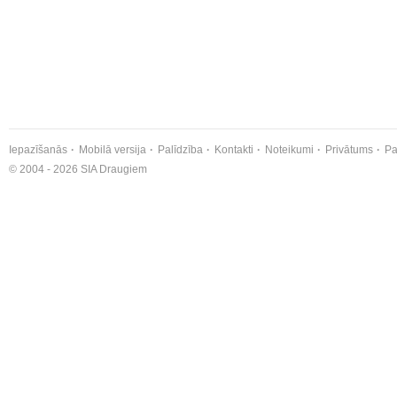
Iepazīšanās
Mobilā versija
Palīdzība
Kontakti
Noteikumi
Privātums
Pa
© 2004 - 2026 SIA Draugiem