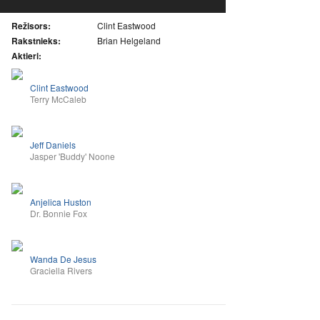
Režisors:
Clint Eastwood
Rakstnieks:
Brian Helgeland
Aktieri:
Clint Eastwood
Terry McCaleb
Jeff Daniels
Jasper 'Buddy' Noone
Anjelica Huston
Dr. Bonnie Fox
Wanda De Jesus
Graciella Rivers