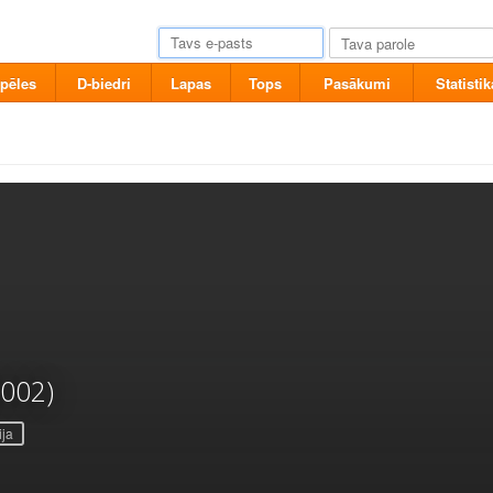
pēles
D-biedri
Lapas
Tops
Pasākumi
Statistik
2002)
ija