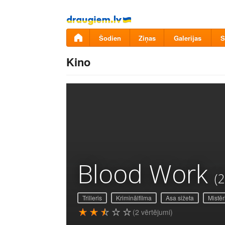
Pāriet
uz
saturu
Šodien
Ziņas
Galerijas
S
Kino
Blood Work
(
Trilleris
Kriminālfilma
Asa sižeta
Mistēr
(2 vērtējumi)