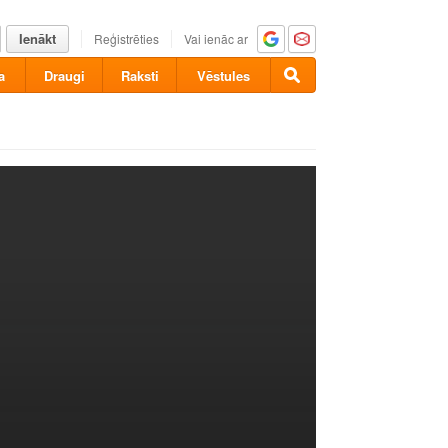
Ienākt
Reģistrēties
Vai ienāc ar
a
Draugi
Raksti
Vēstules