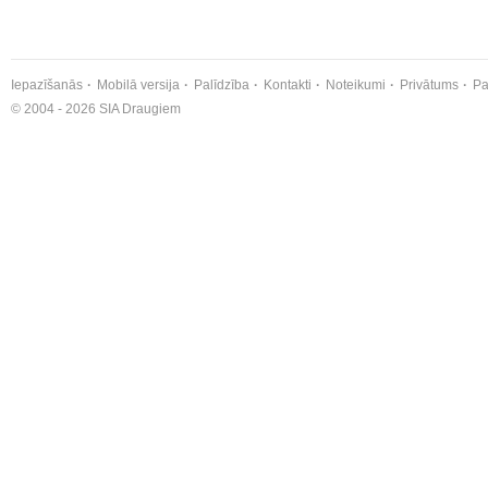
Iepazīšanās
Mobilā versija
Palīdzība
Kontakti
Noteikumi
Privātums
Pa
© 2004 - 2026 SIA Draugiem