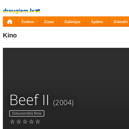
Pāriet
uz
saturu
Šodien
Ziņas
Galerijas
Spēles
D-biedri
Kino
Beef II
(2004)
Dokumentālā filma