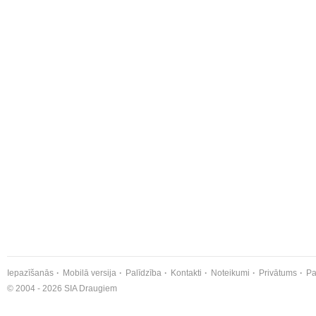
Iepazīšanās
Mobilā versija
Palīdzība
Kontakti
Noteikumi
Privātums
Pa
© 2004 - 2026 SIA Draugiem