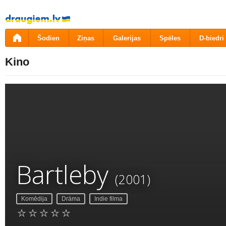
Pāriet
uz
saturu
Šodien
Ziņas
Galerijas
Spēles
D-biedri
Kino
Bartleby
(2001)
Komēdija
Drāma
Indie filma