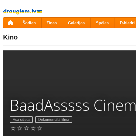
Pāriet
uz
saturu
Šodien
Ziņas
Galerijas
Spēles
D-biedri
Kino
BaadAsssss Cine
Asa sižeta
Dokumentālā filma