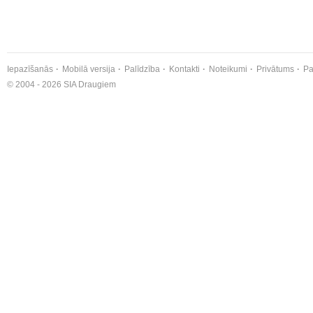
Iepazīšanās
Mobilā versija
Palīdzība
Kontakti
Noteikumi
Privātums
Pa
© 2004 - 2026 SIA Draugiem