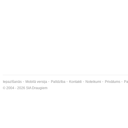
Iepazīšanās
Mobilā versija
Palīdzība
Kontakti
Noteikumi
Privātums
Pa
© 2004 - 2026 SIA Draugiem