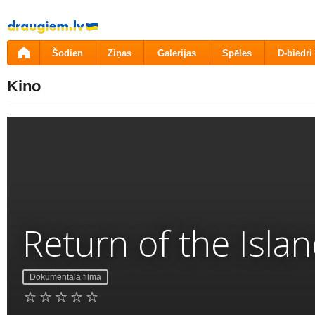
Pāriet
uz
saturu
Šodien
Ziņas
Galerijas
Spēles
D-biedri
Kino
Return of the Isla
Dokumentālā filma