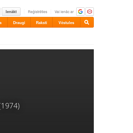
Ienākt
Reģistrēties
Vai ienāc ar
a
Draugi
Raksti
Vēstules
(1974)