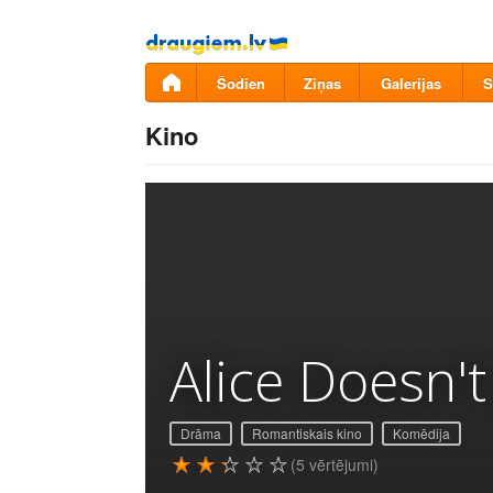
Pāriet
uz
saturu
Šodien
Ziņas
Galerijas
S
Kino
Alice Doesn'
Drāma
Romantiskais kino
Komēdija
(5 vērtējumi)