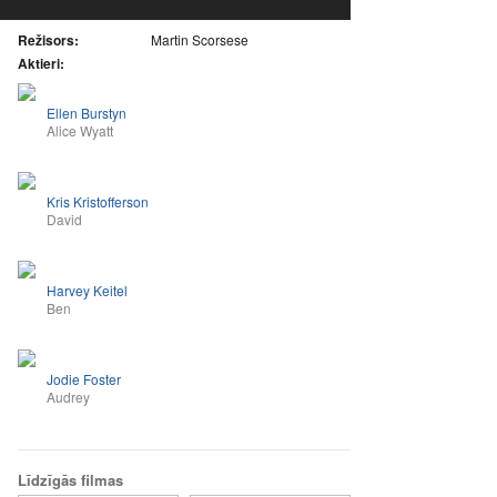
Režisors:
Martin Scorsese
Aktieri:
Ellen Burstyn
Alice Wyatt
Kris Kristofferson
David
Harvey Keitel
Ben
Jodie Foster
Audrey
Līdzīgās filmas