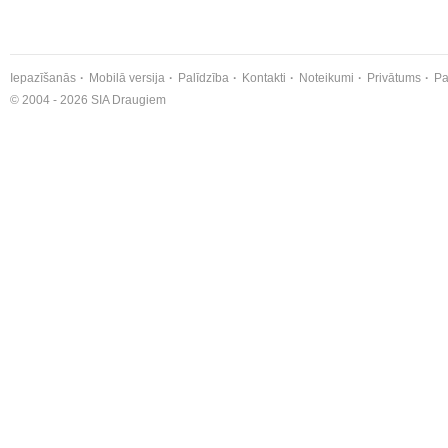
Iepazīšanās
Mobilā versija
Palīdzība
Kontakti
Noteikumi
Privātums
Pa
© 2004 - 2026 SIA Draugiem