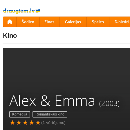
Pāriet
uz
saturu
Šodien
Ziņas
Galerijas
Spēles
D-biedri
Kino
Alex & Emma
(2003)
Komēdija
Romantiskais kino
(1 vērtējums)