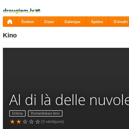
Pāriet
uz
saturu
Šodien
Ziņas
Galerijas
Spēles
D-biedri
Kino
Al di là delle nuvol
Drāma
Romantiskais kino
(3 vērtējumi)