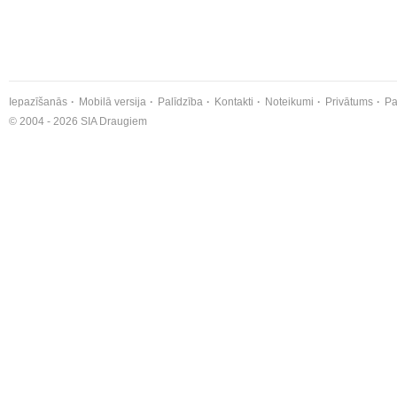
Iepazīšanās
Mobilā versija
Palīdzība
Kontakti
Noteikumi
Privātums
Pa
© 2004 - 2026 SIA Draugiem