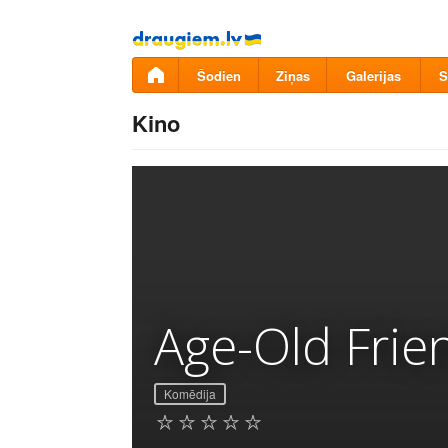
Pāriet
uz
saturu
Šodien
Ziņas
Galerijas
S
Kino
Age-Old Frie
Komēdija