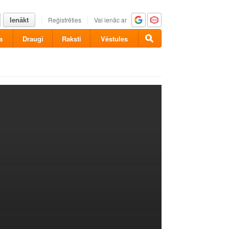
Ienākt
Reģistrēties
Vai ienāc ar
a
Draugi
Raksti
Vēstules