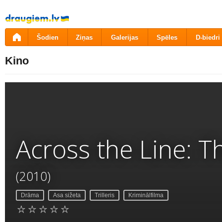
Pāriet
uz
saturu
Šodien
Ziņas
Galerijas
Spēles
D-biedri
Kino
Across the Line: T
(2010)
Drāma
Asa sižeta
Trilleris
Kriminālfilma