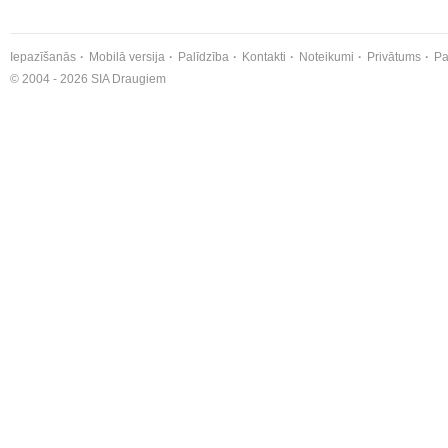
Iepazīšanās
Mobilā versija
Palīdzība
Kontakti
Noteikumi
Privātums
Pa
© 2004 - 2026 SIA Draugiem