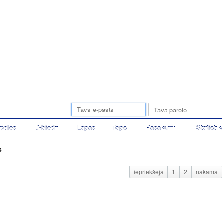
pēles
D-biedri
Lapas
Tops
Pasākumi
Statistik
s
iepriekšējā
1
2
nākamā