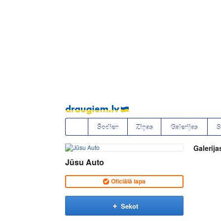
Pāriet
uz
saturu
Šodien
Ziņas
Galerijas
S
Galerija
Jūsu Auto
Oficiālā lapa
Sekot