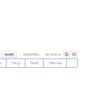
Ienākt
Reģistrēties
Vai ienāc ar
a
Draugi
Raksti
Vēstules