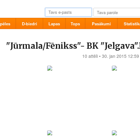
pēles
D-biedri
Lapas
Tops
Pasākumi
Statistik
"Jūrmala/Fēnikss"- BK "Jelgava".
10 attēli • 30. jan 2015 12:59