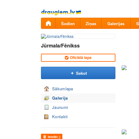
Pāriet
uz
saturu
Šodien
Ziņas
Galerijas
S
Jūrmala/Fēnikss
Oficiālā lapa
Sekot
Sākumlapa
Galerija
Jaunumi
Kontakti
Ieteikt
2