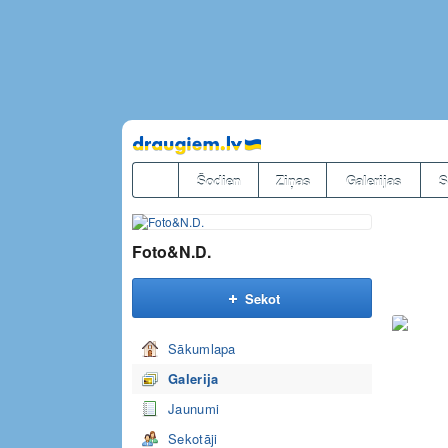
Pāriet
uz
saturu
Šodien
Ziņas
Galerijas
S
Foto&N.D.
Sekot
Sākumlapa
Galerija
Jaunumi
Sekotāji