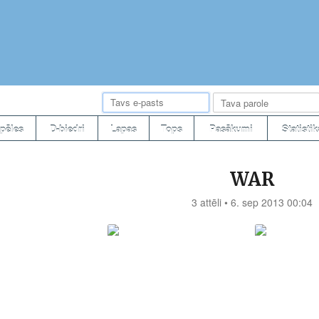
pēles
D-biedri
Lapas
Tops
Pasākumi
Statistik
WAR
3 attēli • 6. sep 2013 00:04