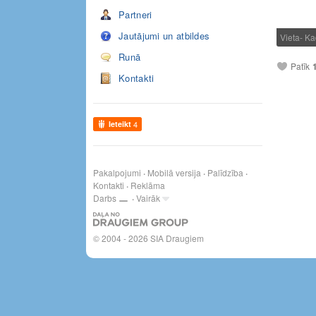
Partneri
Jautājumi un atbildes
Vieta- K
Runā
Patīk
Kontakti
Ieteikt
4
Pakalpojumi
Mobilā versija
Palīdzība
Kontakti
Reklāma
Darbs
Vairāk
© 2004 - 2026 SIA Draugiem