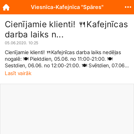
Viesnīca-Kafejnīca "Spāres"
Cienījamie klienti! 🍴Kafejnīcas
darba laiks n...
05.06.2020. 10:25
Cienījamie klienti! 🍴Kafejnīcas darba laiks nedēļas
nogalē: 🍽 Piektdien, 05.06. no 11:00-21:00. 🍽
Sestdien, 06.06. no 12:00-21:00. 🍽 Svētdien, 07.06.
no 12:00-19:00! 🍽 Esiet laipni gaidīti! Galdiņu
Lasīt vairāk
rezervācijai zvanīt 25125162! 🍽 PIEDĀVĀJAM
IESPĒJU ĒDIENUS IEGĀDĀTIES ARĪ LĪDZŅEMŠANAI!
🍽 Ja Jums ir elpceļu infekcijas pazīmes, lūdzam
neapmeklēt kafejnīcu! 🍽 Būsim sociāli atbildīgi
atbildīgi un ievērosim 2m distanci.
#hotelspares