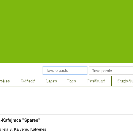
pēles
D-biedri
Lapas
Tops
Pasākumi
Statistik
i
a-Kafejnīca "Spāres"
 iela 8, Kalvene, Kalvenes