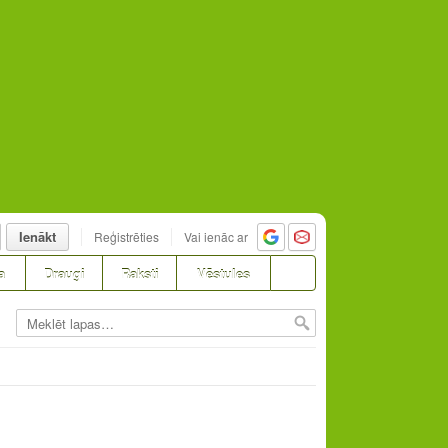
Ienākt
Reģistrēties
Vai ienāc ar
a
Draugi
Raksti
Vēstules