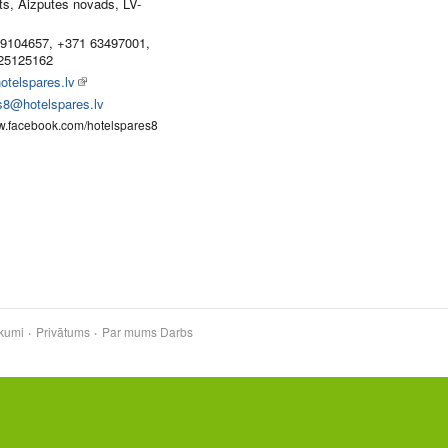
ts, Aizputes novads, LV-
9104657, +371 63497001,
25125162
otelspares.lv
s8@hotelspares.lv
ww.facebook.com/hotelspares8
kumi
Privātums
Par mums
Darbs