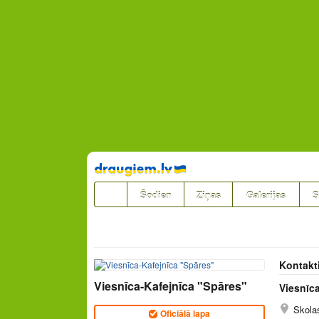
Pāriet
uz
saturu
Šodien
Ziņas
Galerijas
S
Kontakt
Viesnīca-Kafejnīca "Spāres"
Viesnīc
Skolas
Oficiālā lapa