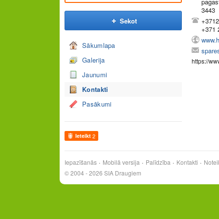
pagas
3443
Sekot
+3712
+371 
www.h
Sākumlapa
spare
Galerija
https://w
Jaunumi
Kontakti
Pasākumi
Ieteikt
2
Iepazīšanās
Mobilā versija
Palīdzība
Kontakti
Notei
© 2004 - 2026 SIA Draugiem