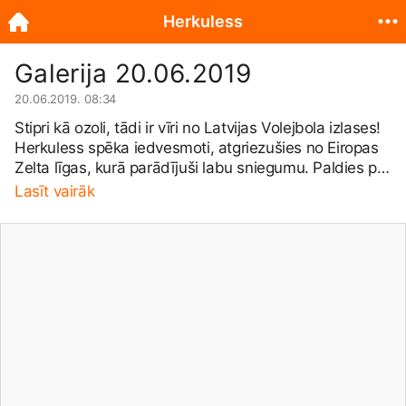
Herkuless
Galerija 20.06.2019
20.06.2019. 08:34
Stipri kā ozoli, tādi ir vīri no Latvijas Volejbola izlases!
Herkuless spēka iedvesmoti, atgriezušies no Eiropas
Zelta līgas, kurā parādījuši labu sniegumu. Paldies par
Latvijas vārda nešanu pasaulē!
#volejbolslv
Lasīt vairāk
#LatvijasVilki
#kopāVolejbolam