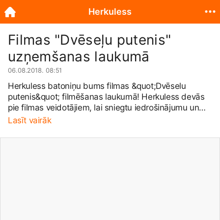
Herkuless
Filmas "Dvēseļu putenis"
uzņemšanas laukumā
06.08.2018. 08:51
Herkuless batoniņu bums filmas &quot;Dvēselu
putenis&quot; filmēšanas laukumā! Herkuless devās
pie filmas veidotājiem, lai sniegtu iedrošinājumu un
enerģiju aizraujošajā darba procesā. Ielūkojies bildēs
Lasīt vairāk
un uzzini, kā filmēšanas pauzē masu skatu dalībnieki
un filmēšanas grupas pārstāvji mielojās ar Herkuless
batoniņiem! Foto: Maksis Kotovičs