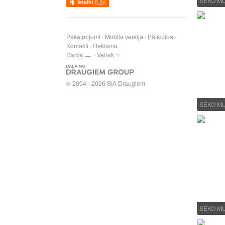
SEKO MU
Ieteikt
5.2K
Pakalpojumi
Mobilā versija
Palīdzība
Kontakti
Reklāma
Darbs
Vairāk
© 2004 - 2026 SIA Draugiem
SEKO MU
SEKO MU