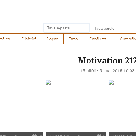
pēles
D-biedri
Lapas
Tops
Pasākumi
Statistik
Motivation 21
15 attēli • 5. mai 2015 10:03