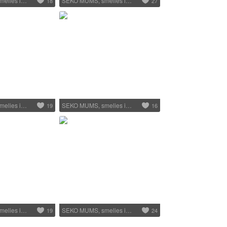
melies i…
SEKO MUMS, smelies i…
18
27
melies i…
SEKO MUMS, smelies i…
19
16
melies i…
SEKO MUMS, smelies i…
19
24