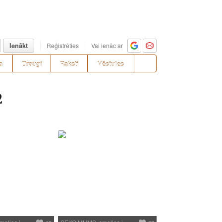
Ienākt
Reģistrēties
Vai ienāc ar
a
Draugi
Raksti
Vēstules
2