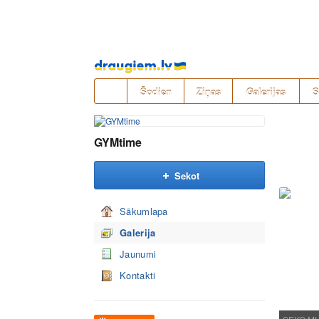
Pāriet
uz
saturu
Šodien
Ziņas
Galerijas
S
GYMtime
Sekot
Sākumlapa
Galerija
Jaunumi
Kontakti