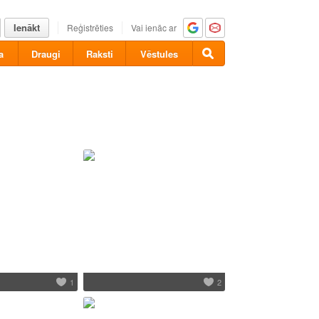
Ienākt
Reģistrēties
Vai ienāc ar
a
Draugi
Raksti
Vēstules
1
2