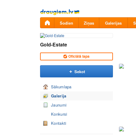
Pāriet
uz
saturu
Šodien
Ziņas
Galerijas
S
Gold-Estate
Oficiālā lapa
Sekot
Sākumlapa
Galerija
Jaunumi
Konkursi
Kontakti