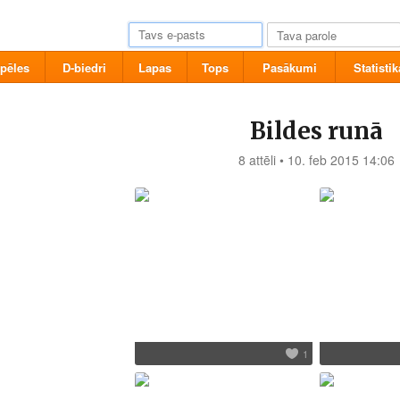
pēles
D-biedri
Lapas
Tops
Pasākumi
Statistik
Bildes runā
8 attēli • 10. feb 2015 14:06
1