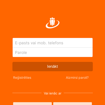
E-pasts vai mob. telefons
Parole
Ienākt
Reģistrēties
Aizmirsi paroli?
Vai ienāc ar