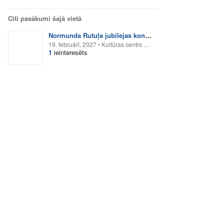
Citi pasākumi šajā vietā
Normunda Rutuļa jubilejas koncerttūre
19. februārī, 2027
•
Kultūras centrs SIGULDAS DEVONS
1
ieinteresēts