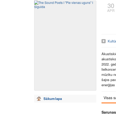
30
APR
Kult
Akustiski
akustisko
2022. gad
lielkonce
mūziku no
šajos pav
enerģijas
Visas s
Sākumlapa
Sarunas