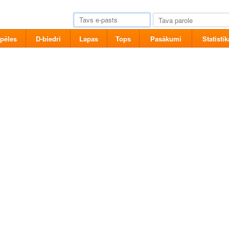
pēles
D-biedri
Lapas
Tops
Pasākumi
Statistik