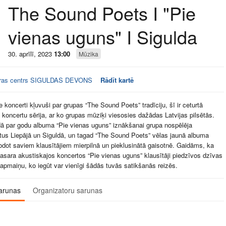
The Sound Poets I "Pie
vienas uguns" I Sigulda
30. aprīlī, 2023
13:00
Mūzika
ūras centrs SIGULDAS DEVONS
Rādīt kartē
e koncerti kļuvuši par grupas “The Sound Poets” tradīciju, šī ir ceturtā
 koncertu sērija, ar ko grupas mūziķi viesosies dažādas Latvijas pilsētās.
ā par godu albuma “Pie vienas uguns” iznākšanai grupa nospēlēja
rtus Liepājā un Siguldā, un tagad “The Sound Poets” vēlas jaunā albuma
dot saviem klausītājiem mierpilnā un pieklusinātā gaisotnē. Gaidāms, ka
asara akustiskajos koncertos “Pie vienas uguns” klausītāji piedzīvos dzīvas
 apmaiņu, ko iegūt var vienīgi šādās tuvās satikšanās reizēs.
arunas
Organizatoru sarunas