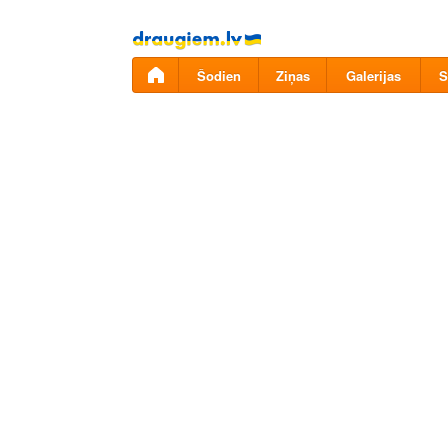
Pāriet
uz
saturu
Šodien
Ziņas
Galerijas
S