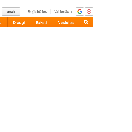
Ienākt
Reģistrēties
Vai ienāc ar
a
Draugi
Raksti
Vēstules