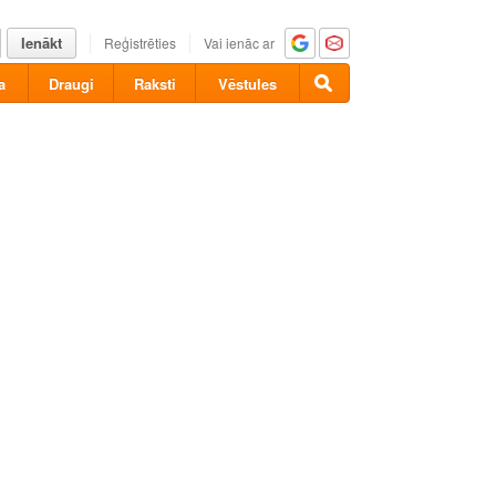
Ienākt
Reģistrēties
Vai ienāc ar
a
Draugi
Raksti
Vēstules