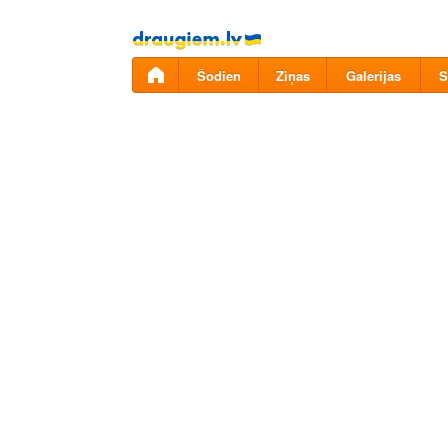
Pāriet
uz
saturu
Šodien
Ziņas
Galerijas
S