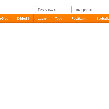
pēles
D-biedri
Lapas
Tops
Pasākumi
Statistik