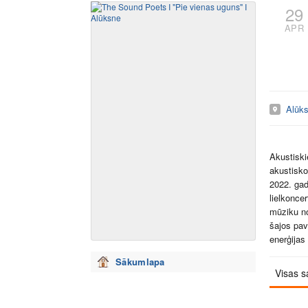
29
APR
Alūks
Akustiski
akustisko
2022. gad
lielkonce
mūziku no
šajos pav
enerģijas
Sākumlapa
Visas s