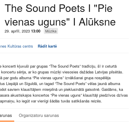
The Sound Poets I "Pie
vienas uguns" I Alūksne
29. aprīlī, 2023
13:00
Mūzika
nes Kultūras centrs
Rādīt kartē
e koncerti kļuvuši par grupas “The Sound Poets” tradīciju, šī ir ceturtā
 koncertu sērija, ar ko grupas mūziķi viesosies dažādas Latvijas pilsētās.
ā par godu albuma “Pie vienas uguns” iznākšanai grupa nospēlēja
rtus Liepājā un Siguldā, un tagad “The Sound Poets” vēlas jaunā albuma
dot saviem klausītājiem mierpilnā un pieklusinātā gaisotnē. Gaidāms, ka
asara akustiskajos koncertos “Pie vienas uguns” klausītāji piedzīvos dzīvas
 apmaiņu, ko iegūt var vienīgi šādās tuvās satikšanās reizēs.
arunas
Organizatoru sarunas