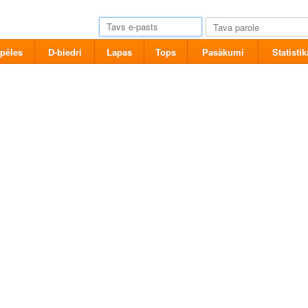
pēles
D-biedri
Lapas
Tops
Pasākumi
Statistik