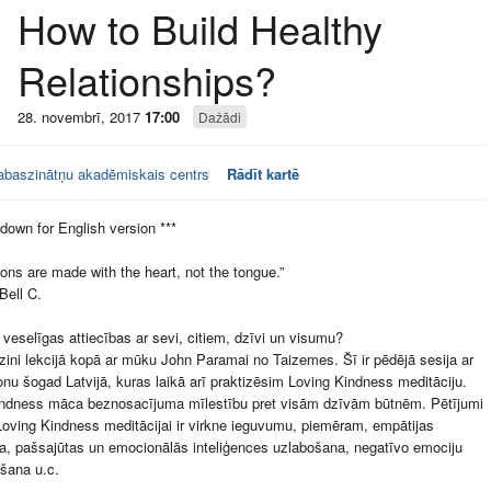
How to Build Healthy
Relationships?
28. novembrī, 2017
17:00
Dažādi
baszinātņu akadēmiskais centrs
Rādīt kartē
 down for English version ***
ons are made with the heart, not the tongue.”
Bell C.
 veselīgas attiecības ar sevi, citiem, dzīvi un visumu?
zini lekcijā kopā ar mūku John Paramai no Taizemes. Šī ir pēdējā sesija ar
u šogad Latvijā, kuras laikā arī praktizēsim Loving Kindness meditāciju.
indness māca beznosacījuma mīlestību pret visām dzīvām būtnēm. Pētījumi
Loving Kindness meditācijai ir virkne ieguvumu, piemēram, empātijas
na, pašsajūtas un emocionālās inteliģences uzlabošana, negatīvo emociju
šana u.c.