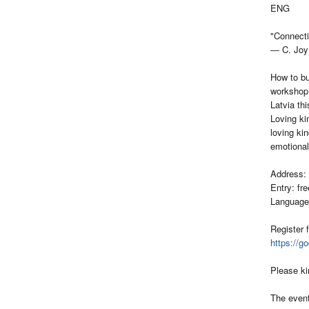
ENG
"Connecti
― C. Joy
How to bu
workshop 
Latvia th
Loving ki
loving ki
emotional
Address: 
Entry: fr
Language:
Register 
https://g
Please ki
The event