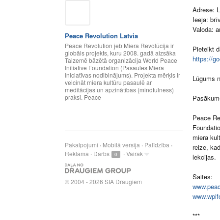
Adrese: L
Ieeja: br
Valoda: a
Peace Revolution Latvia
Peace Revolution jeb Miera Revolūcija ir
Pieteikt 
globāls projekts, kuru 2008. gadā aizsāka
https://g
Taizemē bāzētā organizācija World Peace
Initiative Foundation (Pasaules Miera
Iniciatīvas nodibinājums). Projekta mērķis ir
Lūgums nā
veicināt miera kultūru pasaulē ar
meditācijas un apzinātības (mindfulness)
praksi. Peace
Pasākums 
Peace Rev
Foundatio
miera kul
Pakalpojumi
Mobilā versija
Palīdzība
reize, ka
Reklāma
Darbs
Vairāk
0
lekcijas.
Saites:
©
2004 - 2026 SIA Draugiem
www.peace
www.wpifo
***