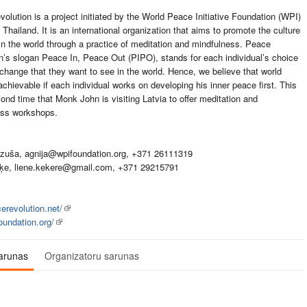
olution is a project initiated by the World Peace Initiative Foundation (WPI)
 Thailand. It is an international organization that aims to promote the culture
in the world through a practice of meditation and mindfulness. Peace
n’s slogan Peace In, Peace Out (PIPO), stands for each individual’s choice
 change that they want to see in the world. Hence, we believe that world
achievable if each individual works on developing his inner peace first. This
cond time that Monk John is visiting Latvia to offer meditation and
ess workshops.
azuša, agnija@
wpifoundation.org
, +371 26111319
ķe, liene.kekere@
gmail.com
, +371 29215791
revolution.net/
undation.org/
arunas
Organizatoru sarunas