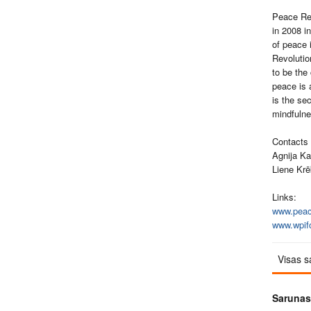
Peace Rev
in 2008 in
of peace 
Revolutio
to be the
peace is 
is the se
mindfuln
Contacts
Agnija K
Liene Krē
Links:
www.peace
www.wpifo
Visas s
Sarunas