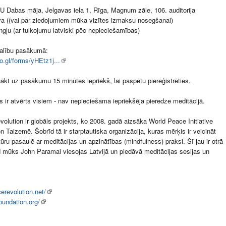
U Dabas māja, Jelgavas iela 1, Rīga, Magnum zāle, 106. auditorija
īva ((vai par ziedojumiem mūka vizītes izmaksu nosegšanai)
ngļu (ar tulkojumu latviski pēc nepieciešamības)
dalību pasākumā:
oo.gl/forms/yHEtz1j...
kt uz pasākumu 15 minūtes iepriekš, lai paspētu piereģistrēties.
ir atvērts visiem - nav nepieciešama iepriekšēja pieredze meditācijā.
olution ir globāls projekts, ko 2008. gadā aizsāka World Peace Initiative
n Taizemē. Šobrīd tā ir starptautiska organizācija, kuras mērķis ir veicināt
tūru pasaulē ar meditācijas un apzinātības (mindfulness) praksi. Šī jau ir otrā
d mūks John Paramai viesojas Latvijā un piedāvā meditācijas sesijas un
revolution.net/
undation.org/