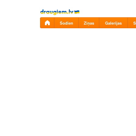
Pāriet
uz
saturu
Šodien
Ziņas
Galerijas
S