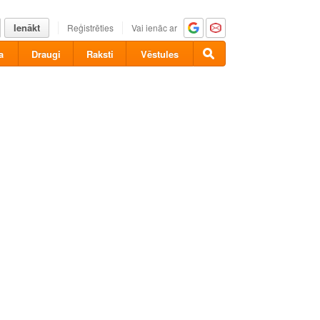
Ienākt
Reģistrēties
Vai ienāc ar
a
Draugi
Raksti
Vēstules