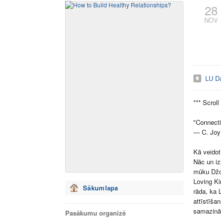
28
NOV
LU Da
*** Scroll
"Connecti
― C. Joy
Kā veidot
Nāc un iz
mūku Džon
Loving K
Sākumlapa
rāda, ka 
attīstīša
samazinā
Pasākumu organizē