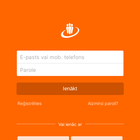
E-pasts vai mob. telefons
Parole
Ienākt
Reģistrēties
Aizmirsi paroli?
Vai ienāc ar