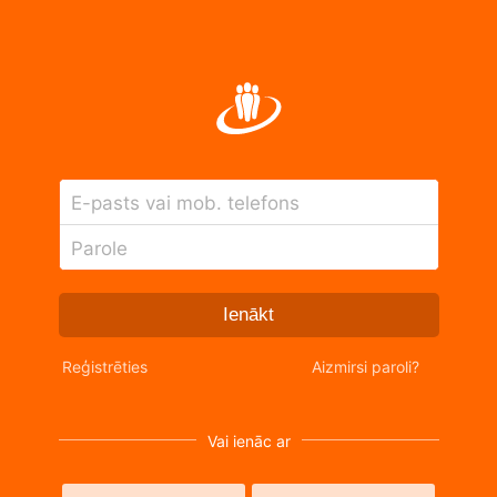
E-pasts vai mob. telefons
Parole
Ienākt
Reģistrēties
Aizmirsi paroli?
Vai ienāc ar