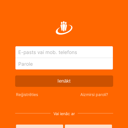
E-pasts vai mob. telefons
Parole
Ienākt
Reģistrēties
Aizmirsi paroli?
Vai ienāc ar