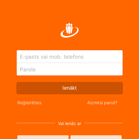
E-pasts vai mob. telefons
Parole
Ienākt
Reģistrēties
Aizmirsi paroli?
Vai ienāc ar