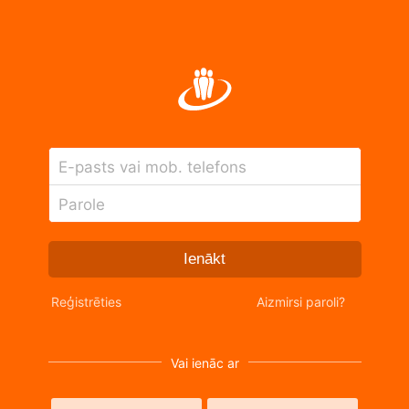
E-pasts vai mob. telefons
Parole
Ienākt
Reģistrēties
Aizmirsi paroli?
Vai ienāc ar